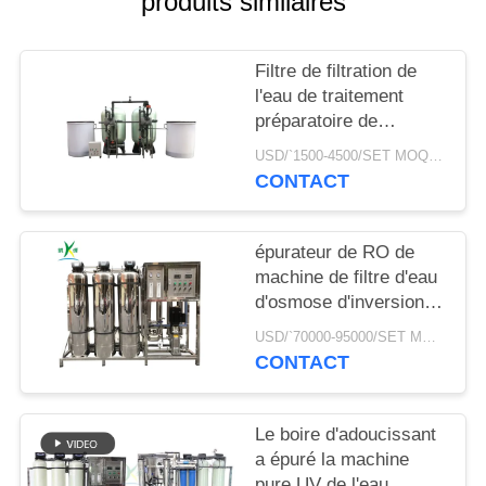
produits similaires
PLAN
Filtre de filtration de
DU
l'eau de traitement
SITE
préparatoire de
système d'adoucissant
USD/`1500-4500/SET MOQ:1 ensemble
d'usine de purification
PRIVACY
CONTACT
de traitement d'eau de
POLICY
puits de réservoir de
15000L/H FRP
épurateur de RO de
machine de filtre d'eau
d'osmose d'inversion
1000lph avec
USD/`70000-95000/SET MOQ:1 ensemble
l'adoucissant
CONTACT
Le boire d'adoucissant
a épuré la machine
pure UV de l'eau