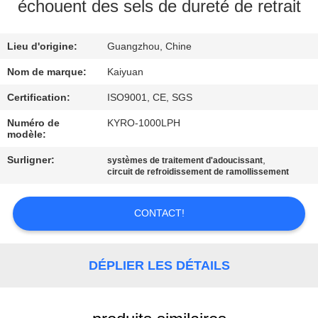
échouent des sels de dureté de retrait
CONTRÔLE
Lieu d'origine:
Guangzhou, Chine
DE
QUALITÉ
Nom de marque:
Kaiyuan
Certification:
ISO9001, CE, SGS
CONTACTEZ-
Numéro de
KYRO-1000LPH
modèle:
NOUS
Surligner:
,
systèmes de traitement d'adoucissant
circuit de refroidissement de ramollissement
DEMANDEZ
UNE
CONTACT!
CITATION
DÉPLIER LES DÉTAILS
COMPANY
NEWS