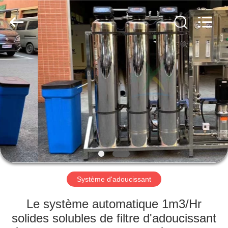
2026
Guangzhou
Kai
Yuan
Water
Treatment
Equipment
Co.,
MAISON
Ltd..
All
Rights
Reserved.
PRODUITS
AU
SUJET
DE
NOUS
Système d'adoucissant
VISITE
Le système automatique 1m3/Hr
D'USINE
solides solubles de filtre d'adoucissant