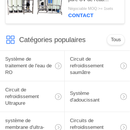
d'osmose d'inversion
Négociable MOQ:>= 1sets
de système de
CONTACT
traitement de l'eau de
RO pour bien
Catégories populaires
Tous
Système de
Circuit de
traitement de l'eau de
refroidissement
RO
saumâtre
Circuit de
Système
refroidissement
d'adoucissant
Ultrapure
système de
Circuits de
membrane d'ultra-
refroidissement