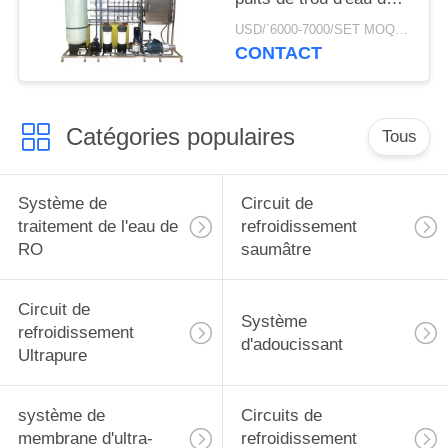
mer aux machines
USD/`6000-7000/SET MOQ:1 ensemble
potables de
CONTACT
dessalement de l'eau
de plante aquatique
Catégories populaires
Tous
Système de
Circuit de
traitement de l'eau de
refroidissement
RO
saumâtre
Circuit de
Système
refroidissement
d'adoucissant
Ultrapure
système de
Circuits de
membrane d'ultra-
refroidissement