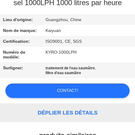
sel 1000LPH 1000 litres par heure
CONTRÔLE
Lieu d'origine:
Guangzhou, Chine
DE
QUALITÉ
Nom de marque:
Kaiyuan
Certification:
ISO9001, CE, SGS
CONTACTEZ-
Numéro de
KYRO-1000LPH
modèle:
NOUS
Surligner:
,
traitement de l'eau saumâtre
filtre d'eau saumâtre
DEMANDEZ
UNE
CONTACT!
CITATION
DÉPLIER LES DÉTAILS
COMPANY
NEWS