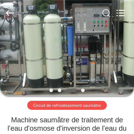
2026
Guangzhou
Kai
Yuan
Water
Treatment
Equipment
Co.,
MAISON
Ltd..
All
Rights
Reserved.
PRODUITS
AU
SUJET
DE
NOUS
Circuit de refroidissement saumâtre
VISITE
Machine saumâtre de traitement de
D'USINE
l'eau d'osmose d'inversion de l'eau du