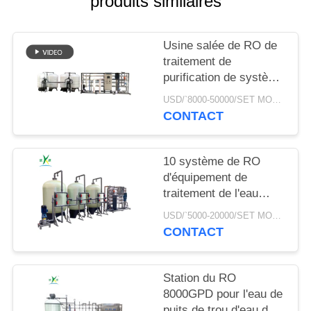
produits similaires
PLAN
Usine salée de RO de
DU
traitement de
SITE
purification de système
de filtre d'osmose
USD/`8000-50000/SET MOQ:1 ensemble
d'inversion de
PRIVACY
CONTACT
dessalement de l'eau
POLICY
du forage 15TPH
saumâtre automatique
10 système de RO
d'équipement de
traitement de l'eau
d'usine de dessalement
USD/`5000-20000/SET MOQ:1 ensemble
de l'eau de machine de
CONTACT
traitement de l'eau
d'osmose d'inversion
d'usine de 000 l/h
Station du RO
8000GPD pour l'eau de
puits de trou d'eau de