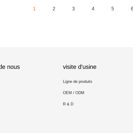
1
2
3
4
5
 de nous
visite d'usine
Ligne de produits
OEM / ODM
R & D