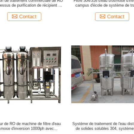
tion de traitement commerciale de RO
Filtre 304/316 d'eau d'osmose d'in
essus de purification de récipient à
campus d'école de système de tr
 de système de filtre d'eau d'osmose
d'eau potable d'usine de dessaleme
d'inversion 5000LPH
inoxydable
Contact
Contact
ur de RO de machine de filtre d'eau
Système de traitement de l'eau dist
smose d'inversion 1000lph avec
de solides solubles 304, système d
l'adoucissant
d'eau d'osmose d'inversio