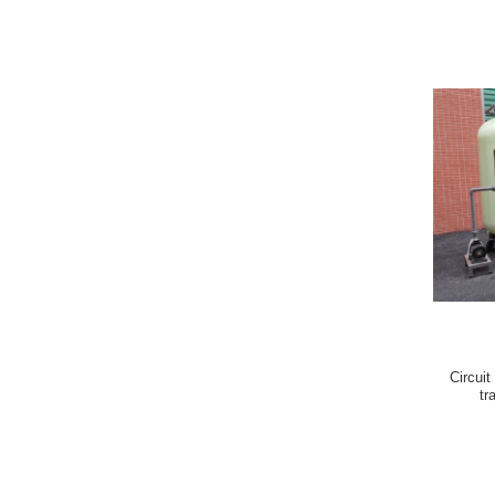
Circuit
tr
3000