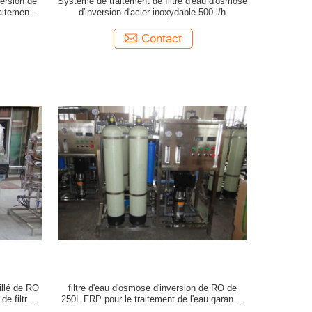
version de
Système de traitement de filtre d'eau d'osmose
aitement
d'inversion d'acier inoxydable 500 l/h
nt d'acier
Contact
illé de RO
filtre d'eau d'osmose d'inversion de RO de
e filtre
250L FRP pour le traitement de l'eau garantie
n
de 1 an