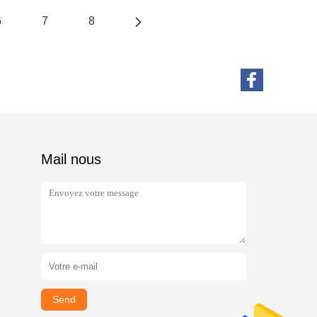
6
7
8
Mail nous
Send