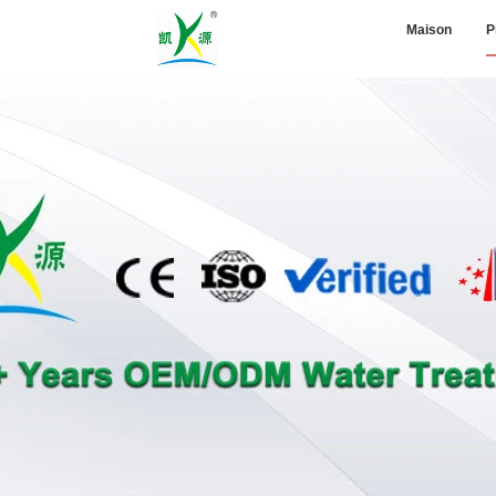
Maison
P