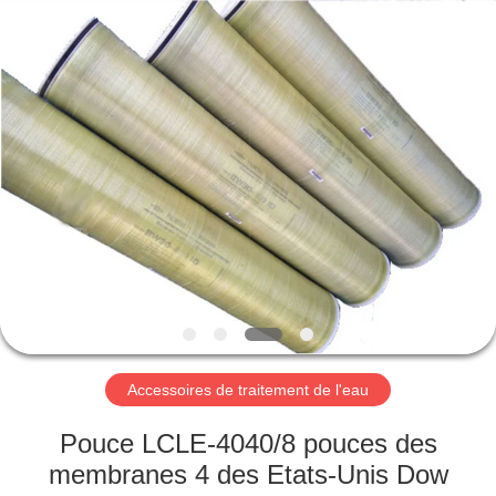
2026
Guangzhou
Kai
Yuan
Water
Treatment
Equipment
Co.,
MAISON
Ltd..
All
Rights
Reserved.
PRODUITS
AU
SUJET
DE
NOUS
Accessoires de traitement de l'eau
VISITE
Pouce LCLE-4040/8 pouces des
D'USINE
membranes 4 des Etats-Unis Dow