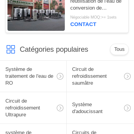
réutilisation de l'eau de
conversion de
fréquence d'usine de
Négociable MOQ:>= 1sets
filtration de l'eau de
CONTACT
réservoir automatique
de l'acier inoxydable
100T/H
Catégories populaires
Tous
Système de
Circuit de
traitement de l'eau de
refroidissement
RO
saumâtre
Circuit de
Système
refroidissement
d'adoucissant
Ultrapure
système de
Circuits de