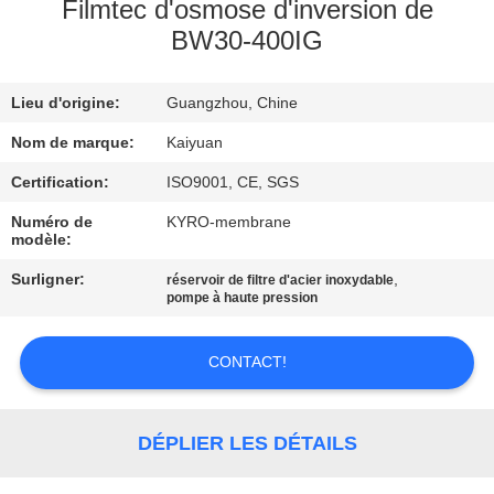
Filmtec d'osmose d'inversion de
BW30-400IG
CONTRÔLE
DE
Lieu d'origine:
Guangzhou, Chine
QUALITÉ
Nom de marque:
Kaiyuan
CONTACTEZ-
Certification:
ISO9001, CE, SGS
NOUS
Numéro de
KYRO-membrane
modèle:
Surligner:
,
réservoir de filtre d'acier inoxydable
DEMANDEZ
pompe à haute pression
UNE
CITATION
CONTACT!
COMPANY
DÉPLIER LES DÉTAILS
NEWS