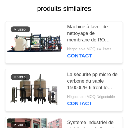
produits similaires
PLAN
DU
Machine à laver de
SITE
nettoyage de
membrane de RO
d'équipement de
PRIVACY
Négociable MOQ:>= 1sets
membrane d'osmose
CONTACT
POLICY
d'inversion
La sécurité pp micro de
carbone du sable
15000L/H filtrent le
système de traitement
Négociable MOQ:Négociable
préparatoire enlèvent
CONTACT
des impuretés pour
colorer le chlore
Système industriel de