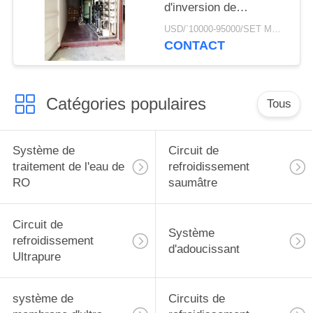
d'inversion de
l'agriculture 50000GPD
USD/`10000-95000/SET MOQ:1 ENSEMBLE
d'installation de
CONTACT
traitement souterraine
d'eau de puits dans le
conteneur mobile
Catégories populaires
Tous
Système de
Circuit de
traitement de l'eau de
refroidissement
RO
saumâtre
Circuit de
Système
refroidissement
d'adoucissant
Ultrapure
système de
Circuits de