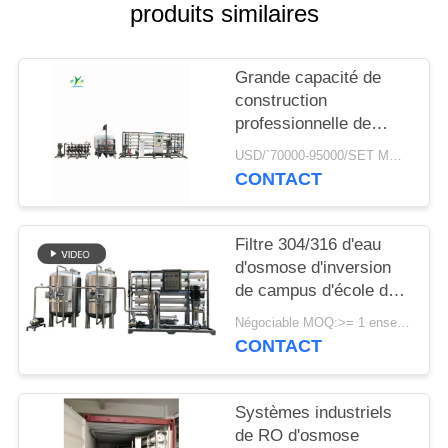
produits similaires
PLAN
DU
Grande capacité de
construction
SITE
professionnelle de
systèmes d'osmose
USD/`70000-95000/SET MOQ:1 ensemble
PRIVACY
d'inversion industriels
CONTACT
d'installation de
POLICY
traitement de l'eau de
RO de 50000lph 50tph
Filtre 304/316 d'eau
d'osmose d'inversion
de campus d'école de
système de traitement
Négociable MOQ:>= 1 ensembles
d'eau potable d'usine
CONTACT
de dessalement d'acier
inoxydable
Systèmes industriels
de RO d'osmose