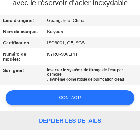
avec le réservoir d'acier inoxydable
CONTRÔLE
Lieu d'origine:
Guangzhou, Chine
DE
QUALITÉ
Nom de marque:
Kaiyuan
Certification:
ISO9001, CE, SGS
CONTACTEZ-
Numéro de
KYRO-500LPH
modèle:
NOUS
Surligner:
Inverser le système de filtrage de l'eau par
osmose
,
système domestique de purification d'eau
DEMANDEZ
UNE
CONTACT!
CITATION
DÉPLIER LES DÉTAILS
COMPANY
NEWS