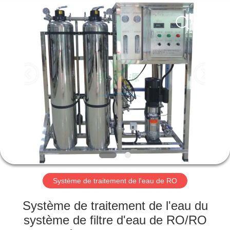
2026
Guangzhou
Kai
Yuan
Water
Treatment
Equipment
Co.,
MAISON
Ltd..
All
Rights
Reserved.
PRODUITS
AU
SUJET
DE
NOUS
Système de traitement de l'eau de RO
VISITE
Système de traitement de l'eau du
D'USINE
système de filtre d'eau de RO/RO