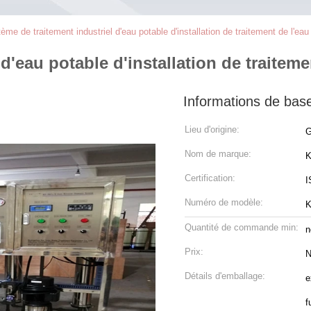
ème de traitement industriel d'eau potable d'installation de traitement de l'e
 d'eau potable d'installation de traitem
Informations de bas
Lieu d'origine:
G
Nom de marque:
K
Certification:
I
Numéro de modèle:
K
Quantité de commande min:
n
Prix:
N
Détails d'emballage:
e
f