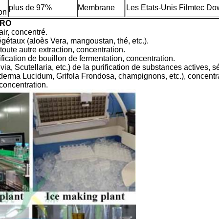
plus de 97%
Membrane
Les Etats-Unis Filmtec Do
on
 RO
lair, concentré.
égétaux (aloès Vera, mangoustan, thé, etc.).
toute autre extraction, concentration.
ification de bouillon de fermentation, concentration.
a, Scutellaria, etc.) de la purification de substances actives, s
oderma Lucidum, Grifola Frondosa, champignons, etc.), concentr
concentration.