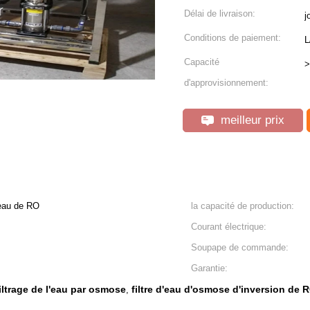
Délai de livraison:
j
Conditions de paiement:
L
Capacité
>
d'approvisionnement:
meilleur prix
'eau de RO
la capacité de production:
Courant électrique:
Soupape de commande:
Garantie:
iltrage de l'eau par osmose
filtre d'eau d'osmose d'inversion de 
,