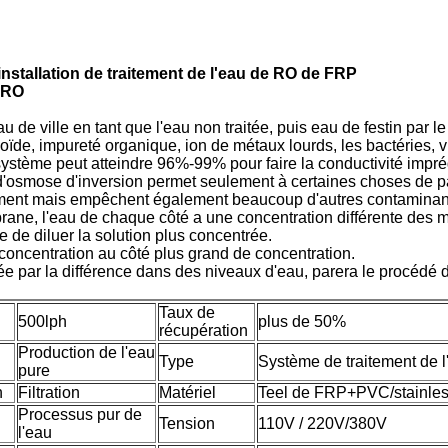
installation de traitement de l'eau de RO de FRP
e RO
de ville en tant que l'eau non traitée, puis eau de festin par le 
lloïde, impureté organique, ion de métaux lourds, les bactéries, v
système peut atteindre 96%-99% pour faire la conductivité impr
osmose d'inversion permet seulement à certaines choses de p
ement mais empêchent également beaucoup d'autres contaminant
ne, l'eau de chaque côté a une concentration différente des m
 de diluer la solution plus concentrée.
concentration au côté plus grand de concentration.
e par la différence dans des niveaux d'eau, parera le procédé de
Taux de
500lph
plus de 50%
récupération
Production de l'eau
Type
Système de traitement de 
pure
n
Filtration
Matériel
Teel de FRP+PVC/stainle
Processus pur de
Tension
110V / 220V/380V
l'eau