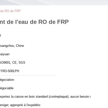
au de RO de FRP
ent de l'eau de RO de FRP
e
uangzhou, Chine
aiyuan
SO9001, CE, SGS
YRO-500LPH
égociation
égociable
xportez la caisse en bois standard (contreplaqué), aucun besoin de
umiger, approprié à l'expéditio