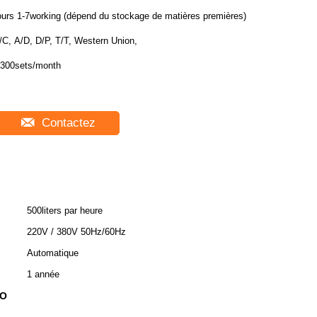
ours 1-7working (dépend du stockage de matières premières)
/C, A/D, D/P, T/T, Western Union,
300sets/month
Contactez
500liters par heure
220V / 380V 50Hz/60Hz
Automatique
1 année
RO