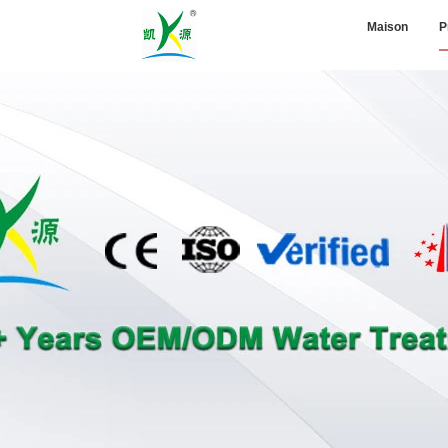
Maison
P