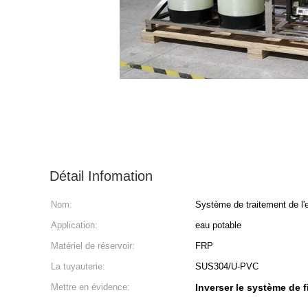
Détail Infomation
Nom:
Système de traitement de l
Application:
eau potable
Matériel de réservoir:
FRP
La tuyauterie:
SUS304/U-PVC
Mettre en évidence:
Inverser le système de f