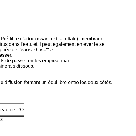
Pré-filtre (l'adoucissant est facultatif), membrane
irus dans l'eau, et il peut également enlever le sel
égnée de l'eau<10 us="">
asser.
s de passer en les emprisonnant.
inerais dissous.
 diffusion formant un équilibre entre les deux côtés.
l'eau de RO
ss