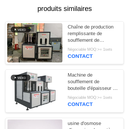
produits similaires
PLAN
DU
Chaîne de production
SITE
remplissante de
soufflement de
machine de bouteille en
PRIVACY
Négociable MOQ:>= 1sets
plastique semi
CONTACT
POLICY
automatique d'ANIMAL
FAMILIER
Machine de
soufflement de
bouteille d'épaisseur de
moule du contrôle
Négociable MOQ:>= 1sets
200mm de PLC
CONTACT
usine d'osmose