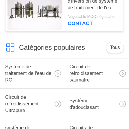
d'inversion de système
de traitement de l'eau
3000LPH pour l'eau
Négociable MOQ:négociation
d'emballage de sachet
CONTACT
Catégories populaires
Tous
Système de
Circuit de
traitement de l'eau de
refroidissement
RO
saumâtre
Circuit de
Système
refroidissement
d'adoucissant
Ultrapure
système de
Circuits de