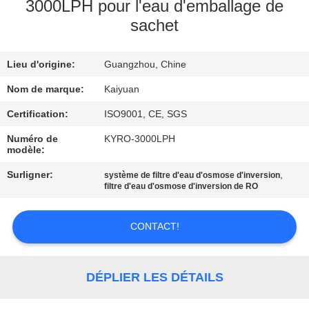
3000LPH pour l'eau d'emballage de
sachet
CONTRÔLE
DE
Lieu d'origine:
Guangzhou, Chine
QUALITÉ
Nom de marque:
Kaiyuan
CONTACTEZ-
Certification:
ISO9001, CE, SGS
NOUS
Numéro de
KYRO-3000LPH
modèle:
Surligner:
,
système de filtre d'eau d'osmose d'inversion
DEMANDEZ
filtre d'eau d'osmose d'inversion de RO
UNE
CITATION
CONTACT!
COMPANY
DÉPLIER LES DÉTAILS
NEWS