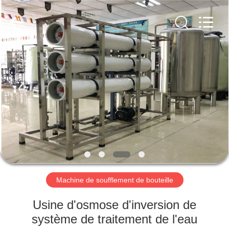
2026
Guangzhou
Kai
Yuan
Water
Treatment
Equipment
Co.,
MAISON
Ltd..
All
Rights
Reserved.
PRODUITS
AU
SUJET
DE
NOUS
Machine de soufflement de bouteille
VISITE
Usine d'osmose d'inversion de
D'USINE
système de traitement de l'eau