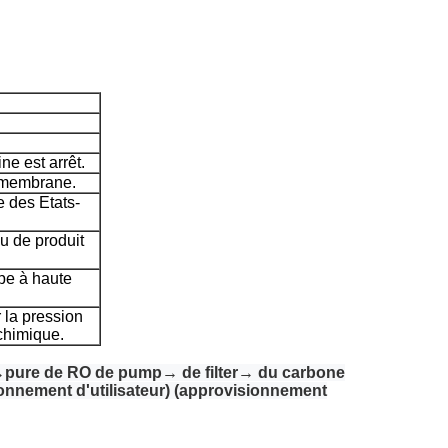
ne est arrêt.
a membrane.
 des Etats-
u de produit
pe à haute
r la pression
 chimique.
m→pure de RO de pump→ de filter→ du carbone
ionnement d'utilisateur) (approvisionnement