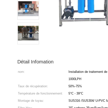
Détail Infomation
nom:
Installation de traitement d
1000LPH
Taux de récupération:
50%-75%
Température de fonctionnement:
5°C - 39°C
Montage de tuyau:
SUS316 /SUS304/ U-PVC fac
Filtre bleu:
20" carbone 25um/5um/1um