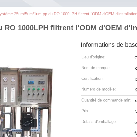
ystème 25um/5um/1um pp du RO 1000LPH filtrent l'ODM d'OEM d'installation 
O 1000LPH filtrent l'ODM d'OEM d'inst
Informations de bas
Lieu d'origine:
G
Nom de marque:
K
Certification:
I
Numéro de modèle:
K
Quantité de commande min:
>
Prix:
N
Détails d'emballage:
e
f