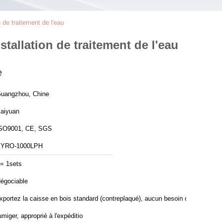
de traitement de l'eau
allation de traitement de l'eau
e
uangzhou, Chine
aiyuan
SO9001, CE, SGS
YRO-1000LPH
= 1sets
égociable
xportez la caisse en bois standard (contreplaqué), aucun besoin de
umiger, approprié à l'expéditio