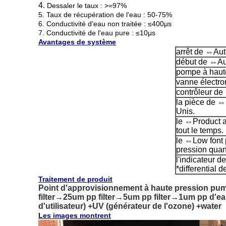
4.
Dessaler le taux : >=97%
5. Taux de récupération de l'eau : 50-75%
6. Conductivité d'eau non traitée : ≤400μs
7. Conductivité de l'eau pure : ≤10μs
Avantages de système
arrêt de ⇔Aut
début de ⇔Aut
pompe à haute
vanne électr
contrôleur de
la pièce de ⇔
Unis.
le ⇔Product ar
tout le temps.
le ⇔Low font 
pression quand
l'indicateur d
*differential
Traitement de produit
Point d'approvisionnement à haute pression pum
filter→25um pp filter→5um pp filter→1um pp d'eau
d'utilisateur) +UV (générateur de l'ozone) +water
Les images montrent