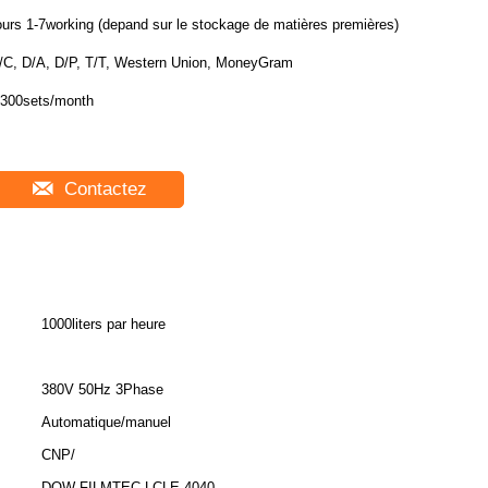
ours 1-7working (depand sur le stockage de matières premières)
/C, D/A, D/P, T/T, Western Union, MoneyGram
300sets/month
Contactez
1000liters par heure
380V 50Hz 3Phase
Automatique/manuel
CNP/
DOW FILMTEC LCLE-4040