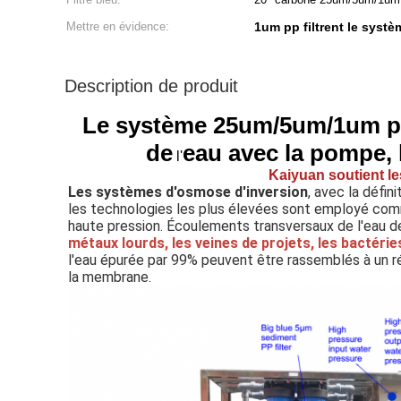
Mettre en évidence:
1um pp filtrent le syst
Description de produit
Le système 25um/5um/1um pp
de
eau avec la pompe, l
l'
Kaiyuan soutient l
Les systèmes d'osmose d'inversion
, avec la défin
les technologies les plus élevées sont employé co
haute pression. Écoulements transversaux de l'eau d
métaux lourds, les veines de projets, les bactérie
l'eau épurée par 99% peuvent être rassemblés à un ré
la membrane.