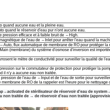
o quand aucune eau et la pleine eau.
o quand le réservoir d'eau pur n'ont aucune eau.
 pression efficace et à faible bruit de ⇔High.
omagnétique de
l'
eau de ⇔Inlet pour arrêter l'eau quand la machi
 ⇔Auto, flux automatique de membrane de RO pour protéger l
Main (membrane) du système d'osmose d'inversion est importée
rosent le mètre de conductivité pour surveiller la qualité de
l'
ea
pression sur le commutateur de protection pour protéger la pom
 il n'y a aucune eau non traitée.
e pression de
l'
eau de ⇔Input et de
l'
eau de sortie pour surveille
 de membrane de RO de la rappeler est l'heure pour le nettoyage
p→activated de stérilisateur de réservoir d'eau de syste
 non traitée de → de réservoir d'eau non traitée (approvis